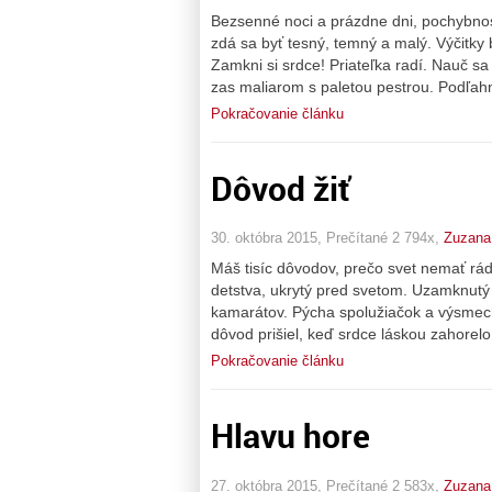
Bezsenné noci a prázdne dni, pochybnosť
zdá sa byť tesný, temný a malý. Výčitky 
Zamkni si srdce! Priateľka radí. Nauč sa c
zas maliarom s paletou pestrou. Podľahn
Pokračovanie článku
Dôvod žiť
30. októbra 2015, Prečítané 2 794x,
Zuzana
Máš tisíc dôvodov, prečo svet nemať rá
detstva, ukrytý pred svetom. Uzamknutý 
kamarátov. Pýcha spolužiačok a výsmech 
dôvod prišiel, keď srdce láskou zahorel
Pokračovanie článku
Hlavu hore
27. októbra 2015, Prečítané 2 583x,
Zuzana