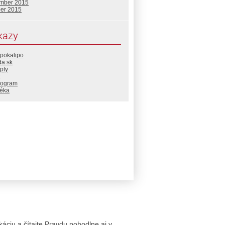
mber 2015
ber 2015
kazy
apokalipo
da.sk
pty
rogram
téka
likáciu a čítajte Pravdu pohodlne aj v