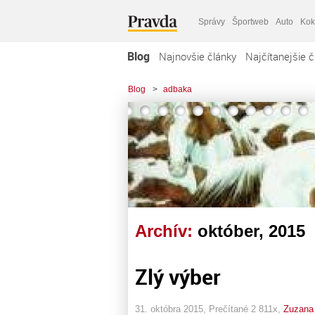
Správy
Športweb
Auto
Kok
Blog
Najnovšie články
Najčítanejšie č
Blog
>
adbaka
Archív:
október, 2015
Zlý výber
31. októbra 2015, Prečítané 2 811x,
Zuzana