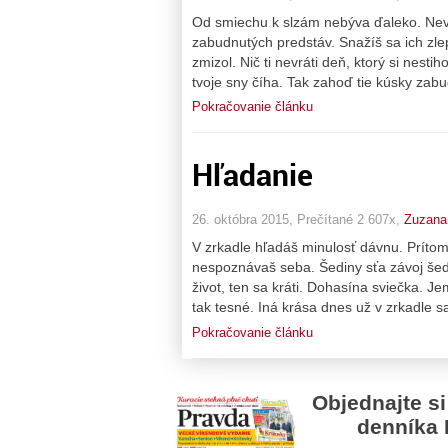
Od smiechu k slzám nebýva ďaleko. Nevrát
zabudnutých predstáv. Snažíš sa ich zlepi
zmizol. Nič ti nevráti deň, ktorý si nesti
tvoje sny číha. Tak zahoď tie kúsky zab
Pokračovanie článku
Hľadanie
26. októbra 2015, Prečítané 2 607x,
Zuzana
V zrkadle hľadáš minulosť dávnu. Príto
nespoznávaš seba. Šediny sťa závoj šedý
život, ten sa kráti. Dohasína sviečka. Je
tak tesné. Iná krása dnes už v zrkadle s
Pokračovanie článku
Objednajte si
denníka 