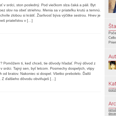
 v srdci, ston posledný. Pod viečkom slza čaká a páli. Byt
bez slov na obeť striehnu. Menia sa v priateľku krutú a temnú.
hvíle zlobou si krátiť. Žiarlivosť býva výčitke sestrou. Hnev je
eš priateľstvu v […]
Šta
Poče
Celk
Prie
Aut
d? Pomôžem ti, keď chceš, tie dôvody hľadať. Prvý dôvod z
v srdci. Tajný sen, byť letcom. Posmechy dospelých, vtipy
od bratov. Nakoniec si dospel. Všetko prebolelo. Ďalší
o. Z ďalšieho dôvodu obviňuješ […]
Kat
poéz
Arc
janu
dece