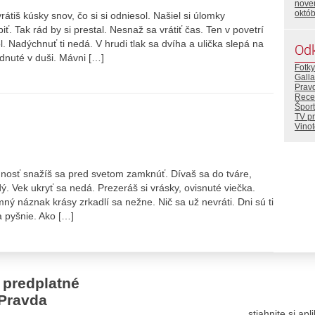
nove
októ
iš kúsky snov, čo si si odniesol. Našiel si úlomky
ť. Tak rád by si prestal. Nesnaž sa vrátiť čas. Ten v povetrí
hol. Nadýchnuť ti nedá. V hrudi tlak sa dvíha a ulička slepá na
Od
udnuté v duši. Mávni […]
Fotky
Gall
Prav
Rece
Šport
TV p
Vino
mnosť snažíš sa pred svetom zamknúť. Dívaš sa do tváre,
. Vek ukryť sa nedá. Prezeráš si vrásky, ovisnuté viečka.
mný náznak krásy zrkadlí sa nežne. Nič sa už nevráti. Dni sú ti
a pyšnie. Ako […]
 predplatné
Pravda
stiahnite si ap