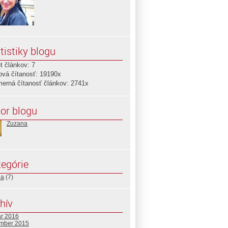
tistiky blogu
t článkov: 7
ová čítanosť: 19190x
merná čítanosť článkov: 2741x
or blogu
Zuzana
egórie
ia
(7)
hív
ár 2016
mber 2015