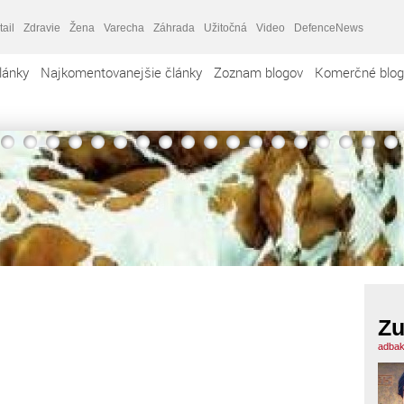
tail
Zdravie
Žena
Varecha
Záhrada
Užitočná
Video
DefenceNews
lánky
Najkomentovanejšie články
Zoznam blogov
Komerčné blog
Zu
adbak